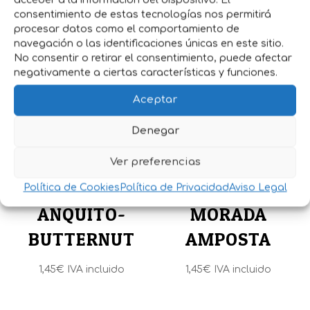
consentimiento de estas tecnologías nos permitirá
Productos relacionados
procesar datos como el comportamiento de
navegación o las identificaciones únicas en este sitio.
No consentir o retirar el consentimiento, puede afectar
negativamente a ciertas características y funciones.
Aceptar
Denegar
SEMILLAS
SEMILLAS
Ver preferencias
CALABAZA
CEBOLLA
Política de Cookies
Política de Privacidad
Aviso Legal
ANQUITO-
MORADA
BUTTERNUT
AMPOSTA
1,45
€
IVA incluido
1,45
€
IVA incluido