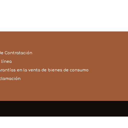
de Contratación
 línea
arantías en la venta de bienes de consumo
eclamación