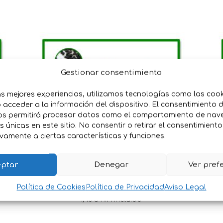
Gestionar consentimiento
as mejores experiencias, utilizamos tecnologías como las coo
acceder a la información del dispositivo. El consentimiento 
os permitirá procesar datos como el comportamiento de nav
es únicas en este sitio. No consentir o retirar el consentimient
vamente a ciertas características y funciones.
SEMILLAS CEBOLLA
ptar
Denegar
Ver pref
MORADA AMPOSTA
Política de Cookies
Política de Privacidad
Aviso Legal
1,45
€
IVA incluido