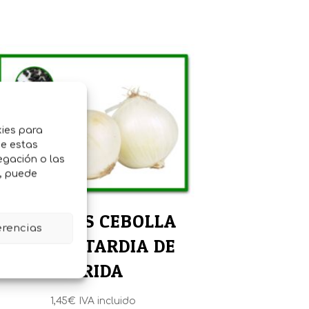
kies para
de estas
egación o las
o, puede
SEMILLAS CEBOLLA
erencias
BLANCA TARDIA DE
LERIDA
1,45
€
IVA incluido