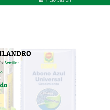

Inicio Sesión
CILANDRO
ía:
Semillas
ta
ido