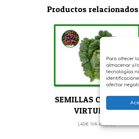
Productos relacionados
Para ofrecer l
almacenar y/o 
tecnologías n
identificacion
afectar negati
SEMILLAS COL MILAN
Ace
VIRTUDES 3
1,45
€
IVA incluido