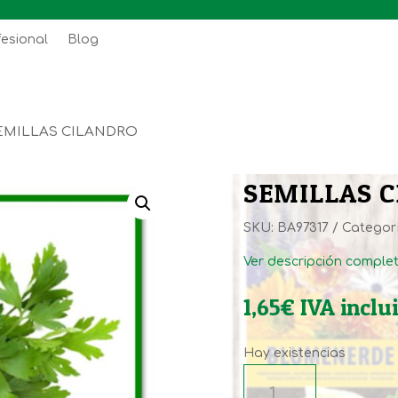
fesional
Blog
EMILLAS CILANDRO
SEMILLAS 
SKU:
BA97317
Categor
Ver descripción comple
1,65
€
IVA inclu
Hay existencias
SEMILLAS
CILANDRO