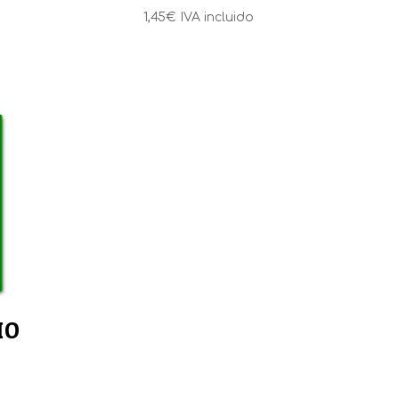
1,45
€
IVA incluido
IO