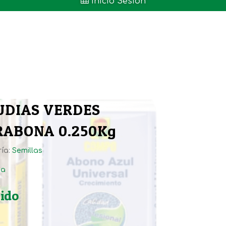

Inicio Sesión
UDIAS VERDES
RABONA 0.250Kg
ía:
Semillas
ta
uido