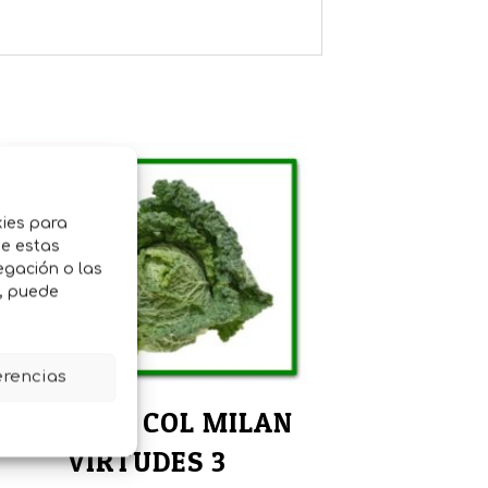
kies para
de estas
egación o las
o, puede
erencias
SEMILLAS COL MILAN
VIRTUDES 3