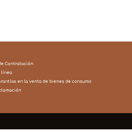
de Contratación
 línea
arantías en la venta de bienes de consumo
eclamación