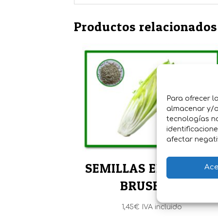
Productos relacionados
Para ofrecer l
almacenar y/o 
tecnologías n
identificacion
afectar negati
SEMILLAS ENDIVIA D
Ace
BRUSELAS
1,45
€
IVA incluido