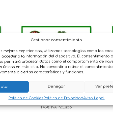
Gestionar consentimiento
as mejores experiencias, utilizamos tecnologías como las coo
acceder a la información del dispositivo. El consentimiento 
os permitirá procesar datos como el comportamiento de nav
es únicas en este sitio. No consentir o retirar el consentimient
vamente a ciertas características y funciones.
E
SEMILLAS COL MILAN
ptar
Denegar
Ver pref
VIRTUDES 3
Política de Cookies
Política de Privacidad
Aviso Legal
1,45
€
IVA incluido