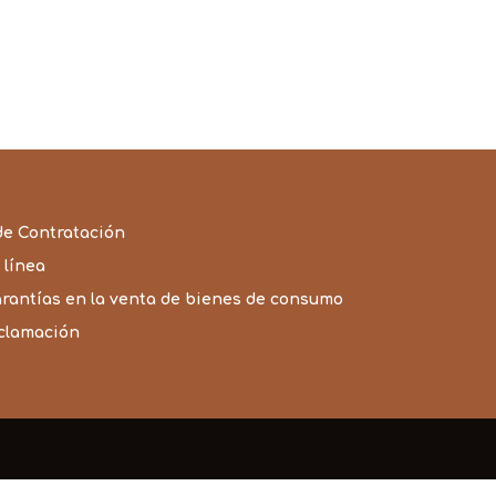
de Contratación
 línea
arantías en la venta de bienes de consumo
eclamación