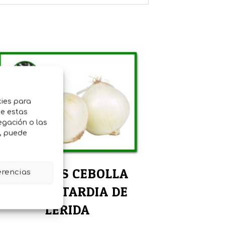
kies para
de estas
egación o las
o, puede
SEMILLAS CEBOLLA
erencias
BLANCA TARDIA DE
LERIDA