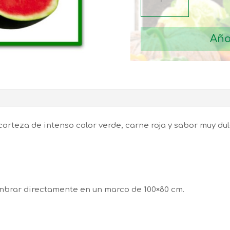
SUGAR
BABY
Aña
cantidad
corteza de intenso color verde, carne roja y sabor muy du
mbrar directamente en un marco de 100×80 cm.