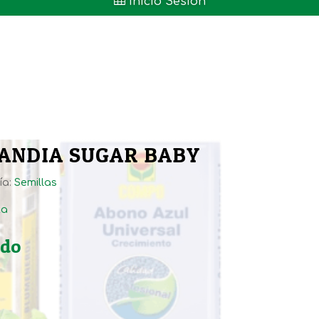

Inicio Sesión
SANDIA SUGAR BABY
ía:
Semillas
ta
ido